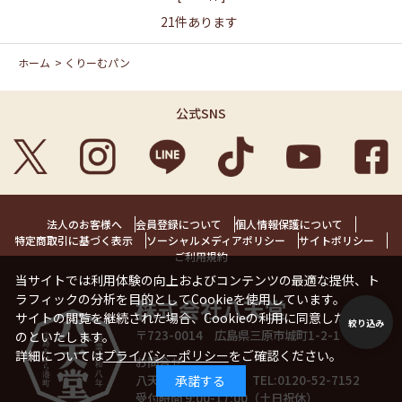
21
件あります
ホーム
>
くりーむパン
公式SNS
法人のお客様へ
会員登録について
個人情報保護について
特定商取引に基づく表示
ソーシャルメディアポリシー
サイトポリシー
ご利用規約
当サイトでは利用体験の向上およびコンテンツの最適な提供、ト
ラフィックの分析を目的としてCookieを使用しています。
株式会社八天堂
サイトの閲覧を継続された場合、Cookieの利用に同意したことも
絞り込み
〒723-0014 広島県三原市城町1-2-1 1階
のといたします。
詳細については
プライバシーポリシー
をご確認ください。
お問合せ
八天堂お客様相談室 TEL:
0120-52-7152
承諾する
受付時間 9:00-17:00（土日祝休）