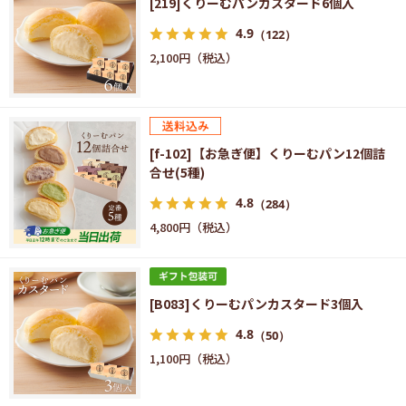
[219]くりーむパンカスタード6個入
4.9
（122）
2,100円
[f-102]【お急ぎ便】くりーむパン12個詰
合せ(5種)
4.8
（284）
4,800円
[B083]くりーむパンカスタード3個入
4.8
（50）
1,100円