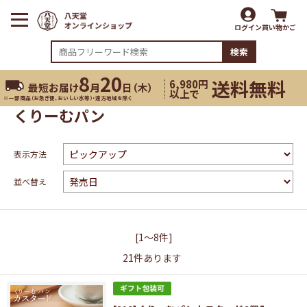
ログイン
買い物かご
検索
8
20
送料無料
6,980円
最短お届け
月
日（
木
）
以上で
※一部商品（お急ぎ便、おいしい水等）・遠方地域を除く
くりーむパン
表示方法
並べ替え
[1～8件]
21
件あります