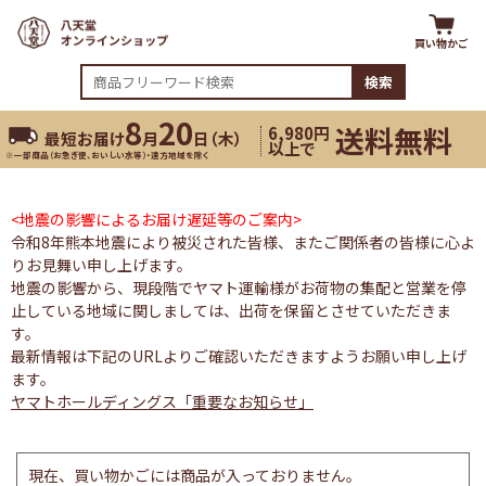
買い物かご
検索
8
20
送料無料
6,980円
最短お届け
月
日（
木
）
以上で
※一部商品（お急ぎ便、おいしい水等）・遠方地域を除く
<地震の影響によるお届け遅延等のご案内>
令和8年熊本地震により被災された皆様、またご関係者の皆様に心よ
りお見舞い申し上げます。
地震の影響から、現段階でヤマト運輸様がお荷物の集配と営業を停
止している地域に関しましては、出荷を保留とさせていただきま
す。
最新情報は下記のURLよりご確認いただきますようお願い申し上げ
ます。
ヤマトホールディングス「重要なお知らせ」
現在、買い物かごには商品が入っておりません。