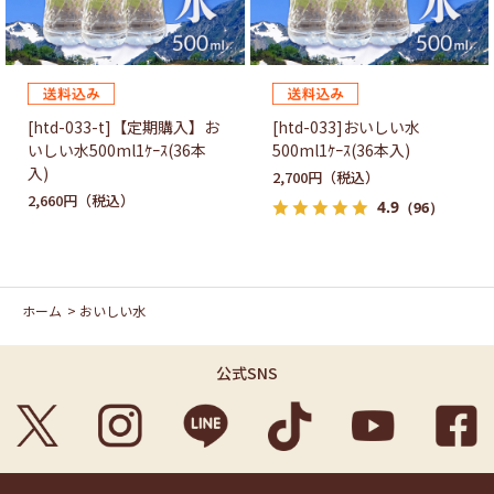
[htd-033-t]【定期購入】お
[htd-033]おいしい水
いしい水500ml1ｹｰｽ(36本
500ml1ｹｰｽ(36本入)
入)
2,700円
2,660円
4.9
（96）
ホーム
>
おいしい水
公式SNS