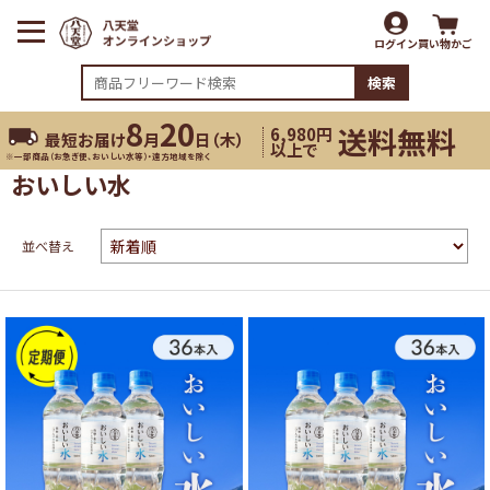
ログイン
買い物かご
検索
8
20
送料無料
6,980円
最短お届け
月
日（
木
）
以上で
※一部商品（お急ぎ便、おいしい水等）・遠方地域を除く
おいしい水
並べ替え