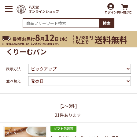
ログイン
買い物かご
検索
8
12
送料無料
6,980円
最短お届け
月
日（
水
）
以上で
※一部商品（お急ぎ便、おいしい水等）・遠方地域を除く
くりーむパン
表示方法
並べ替え
[1～8件]
21
件あります