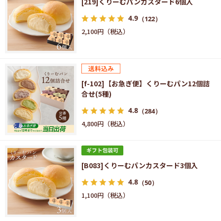
[219]くりーむパンカスタード6個入
4.9
（122）
2,100円
[f-102]【お急ぎ便】くりーむパン12個詰
合せ(5種)
4.8
（284）
4,800円
[B083]くりーむパンカスタード3個入
4.8
（50）
1,100円