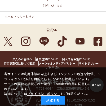
21
件あります
ホーム
>
くりーむパン
公式SNS
法人のお客様へ
会員登録について
個人情報保護について
特定商取引に基づく表示
ソーシャルメディアポリシー
サイトポリシー
ご利用規約
当サイトでは利用体験の向上およびコンテンツの最適な提供、ト
ラフィックの分析を目的としてCookieを使用しています。
株式会社八天堂
サイトの閲覧を継続された場合、Cookieの利用に同意したことも
絞り込み
〒723-0014 広島県三原市城町1-2-1 1階
のといたします。
詳細については
プライバシーポリシー
をご確認ください。
お問合せ
八天堂お客様相談室 TEL:
0120-52-7152
承諾する
受付時間 9:00-17:00（土日祝休）