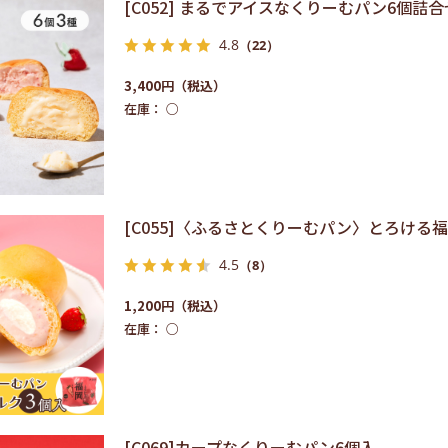
[C052] まるでアイスなくりーむパン6個詰
4.8
（22）
3,400円
在庫：
○
[C055]〈ふるさとくりーむパン〉とろけ
4.5
（8）
1,200円
在庫：
○
[C069]カープなくりーむパン6個入