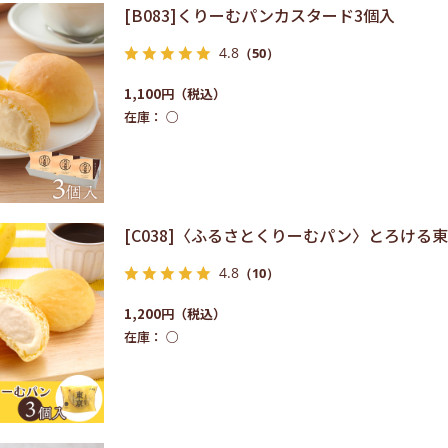
[B083]くりーむパンカスタード3個入
4.8
（50）
1,100円
在庫：
○
[C038]〈ふるさとくりーむパン〉とろける
4.8
（10）
1,200円
在庫：
○