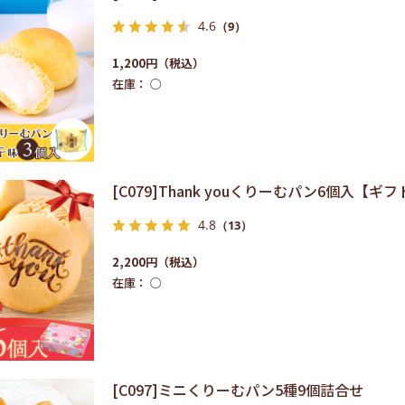
4.6
（9）
1,200円
在庫：
○
[C079]Thank youくりーむパン6個入【ギ
4.8
（13）
2,200円
在庫：
○
[C097]ミニくりーむパン5種9個詰合せ