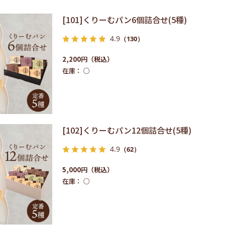
[101]くりーむパン6個詰合せ(5種)
4.9
（130）
2,200円
在庫：
○
[102]くりーむパン12個詰合せ(5種)
4.9
（62）
5,000円
在庫：
○