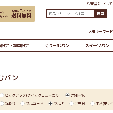
八天堂について
6,980円以上で
水
）
検索
送料無料
地域を除く
人気キーワード
節限定・期間限定
くりーむパン
スイーツパン
むパン
ピックアップ(クイックビューあり)
詳細一覧
新着順
商品コード
商品名
発売日
価格(安い順