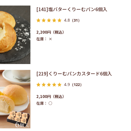
[141]塩バターくりーむパン6個入
4.8
（31）
2,200円
在庫：
×
[219]くりーむパンカスタード6個入
4.9
（122）
2,100円
在庫：
○