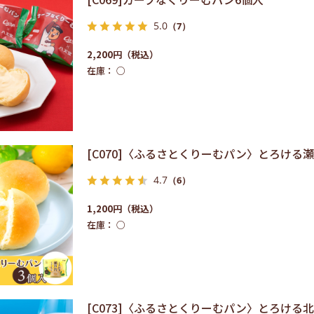
5.0
（7）
2,200円
在庫：
○
[C070]〈ふるさとくりーむパン〉とろける
4.7
（6）
1,200円
在庫：
○
[C073]〈ふるさとくりーむパン〉とろけ