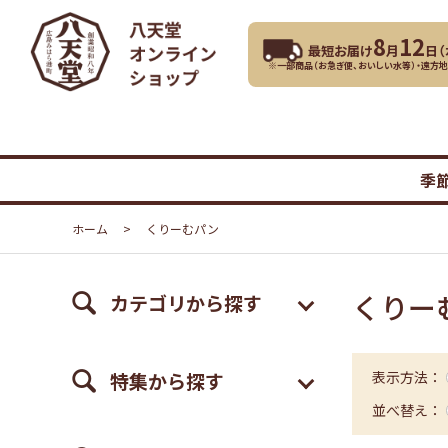
8
12
最短お届け
月
日（
※一部商品（お急ぎ便、おいしい水等）・遠方
季
ホーム
>
くりーむパン
くりー
カテゴリから探す
特集から探す
表示方法：
並べ替え：