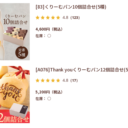
[83]くりーむパン10個詰合せ(5種)
4.8
（123）
4,600円
在庫：
○
[A076]Thank youくりーむパン12個詰合せ(5
4.8
（17）
5,200円
在庫：
○