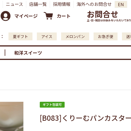
ニュース
店舗一覧
採用情報
海外へのお問合せ
EN
お問合せ
マイページ
カート
土・日・祝日はお休みをいただいており
：
夏ギフト
アイス
メロンパン
お急ぎ便
送
和洋スイーツ
[B083]くりーむパンカスタ