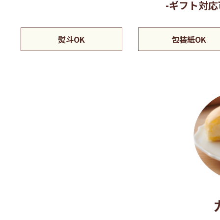
-ギフト対
熨斗OK
包装紙OK