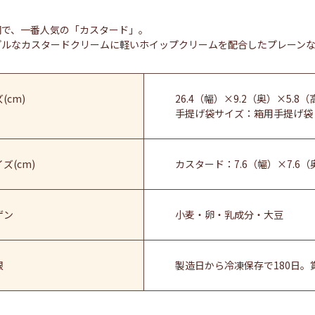
詞で、一番人気の「カスタード」。
プルなカスタードクリームに軽いホイップクリームを配合したプレーン
(cm)
26.4（幅）×9.2（奥）×5.8（
手提げ袋サイズ：箱用手提げ袋
ズ(cm)
カスタード：7.6（幅）×7.6（
ゲン
小麦・卵・乳成分・大豆
限
製造日から冷凍保存で180日。