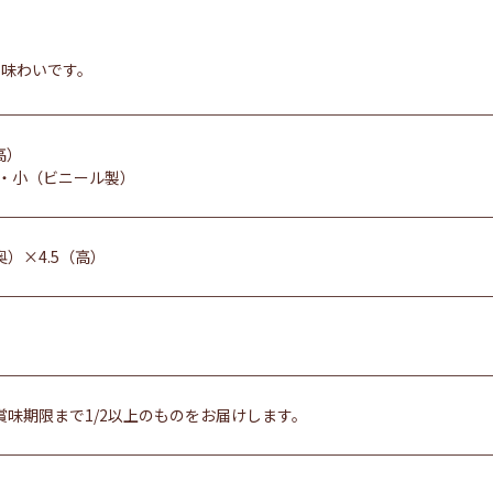
な味わいです。
高）
・小（ビニール製）
奥）×4.5（高）
賞味期限まで1/2以上のものをお届けします。