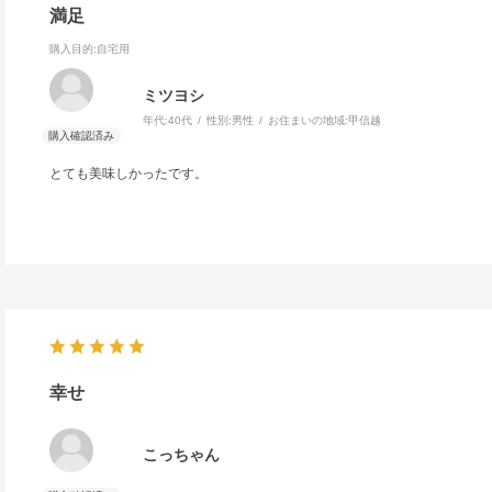
満足
購入目的
:自宅用
ミツヨシ
年代:
40代
性別:
男性
お住まいの地域:
甲信越
とても美味しかったです。
幸せ
こっちゃん