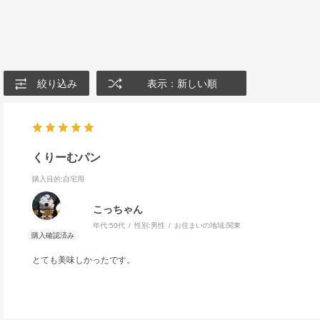
絞り込み
表示：新しい順
くりーむパン
購入目的
:自宅用
こっちゃん
年代:
50代
性別:
男性
お住まいの地域:
関東
とても美味しかったです。