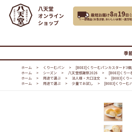
8
19
最短お届け
月
日（
※一部商品（お急ぎ便、おいしい水等）・遠方
季
ホーム
>
くりーむパン
>
[B083]くりーむパンカスタード3個
ホーム
>
シーズン
>
八天堂感謝祭2026
>
[B083]く
ホーム
>
用途で選ぶ
>
法人様・大口注文
>
[B083]
ホーム
>
用途で選ぶ
>
少量でお試し
>
[B083]くりー