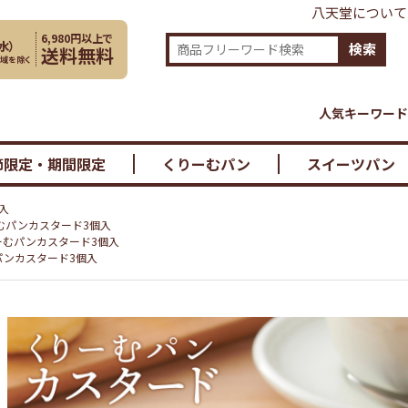
八天堂について
6,980円以上で
水
）
検索
送料無料
地域を除く
人気キーワード
節限定・期間限定
くりーむパン
スイーツパン
入
りーむパンカスタード3個入
くりーむパンカスタード3個入
むパンカスタード3個入