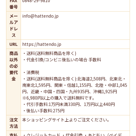
FAX
0848-29-9810
番号
メー
info@hattendo.jp
ルア
ドレ
ス
URL
https://hattendo.jp
商品
・送料(送料無料商品を除く)
以外
・代金引換/コンビニ後払いの場合 手数料
の必
要代
・消費税
金
・送料(送料無料商品を除く):北海道2,508円、北東北・
南東北1,595円、関東・信越1,155円、北陸・中部1,045
円、近畿・中国・四国・九州935円、沖縄1,925円
※6,980円以上の購入で送料無料です。
・代引手数料:1万円未満330円、1万円以上440円
・後払い手数料:275円
注文
本ショッピングサイト上よりご注文ください。
方法
支払
・クレジットカード ・代金引換 ・あと払い（ペイデ