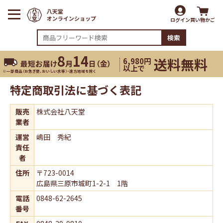
ログイン
買い物かご
検索
8
14
送料無料
6,980円
最短お届け
月
日（
金
）
以上で
※一部商品（お急ぎ便、おいしい水等）・遠方地域を除く
特定商取引法に基づく表記
販売
株式会社八天堂
業者
運営
嶋田 秀紀
責任
者
住所
〒723-0014
広島県三原市城町1-2-1 1階
電話
0848-62-2645
番号