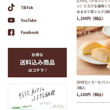
[C055]〈ふるさと
ン〉とろける福岡く
TikTok
あまおう苺ミルク3個
1,200円
YouTube
Facebook
[B083]くりーむパ
3個入
1,100円