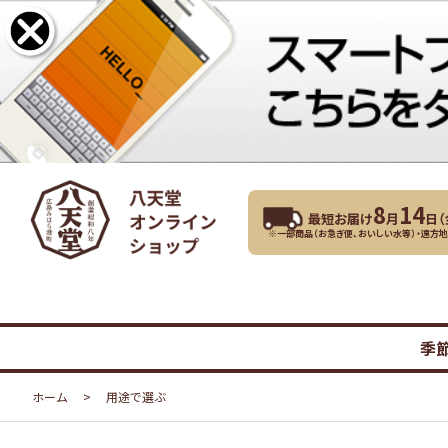
8
14
最短お届け
月
日（
※一部商品（お急ぎ便、おいしい水等）・遠方
季
ホーム
>
用途で選ぶ