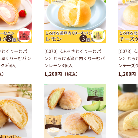
るさとくりーむパ
[C070]〈ふるさとくりーむパ
[C073
福岡くりーむパン
ン〉とろける瀬戸内くりーむパ
ン〉とろ
ク3個入
ンレモン3個入
ンチーズ
1,200円
1,200円