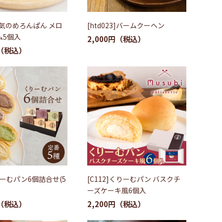
]本気のめろんぱん メロ
[htd023]バームクーヘン
ム5個入
2,000円
くりーむパン6個詰合せ(5
[C112]くりーむパン バスクチ
ーズケーキ風6個入
2,200円