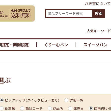
八天堂について
6,980円以上で
金
）
検索
送料無料
地域を除く
人気キーワード
節限定・期間限定
くりーむパン
スイーツパン
選ぶ
ピックアップ(クイックビューあり)
詳細一覧
新着順
商品コード
商品名
発売日
価格(安い順