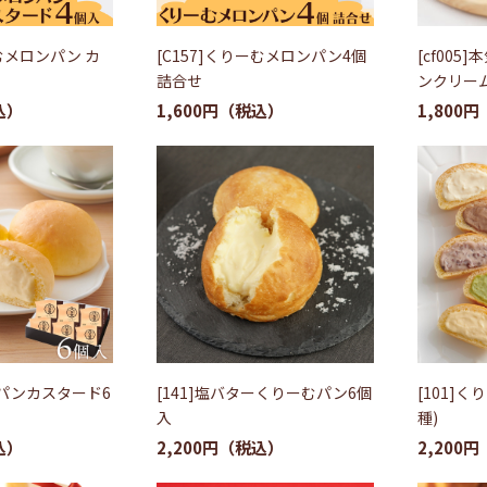
ーむメロンパン カ
[C157]くりーむメロンパン4個
[cf005
詰合せ
ンクリー
1,600円
1,800円
むパンカスタード6
[141]塩バターくりーむパン6個
[101]
入
種)
2,200円
2,200円