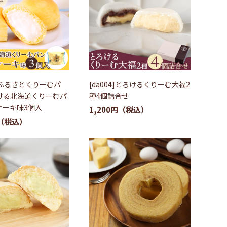
]〈ふるさとくりーむパ
[da004]とろけるくりーむ大福2
ける北海道くりーむパ
種4個詰合せ
ケーキ味3個入
1,200円