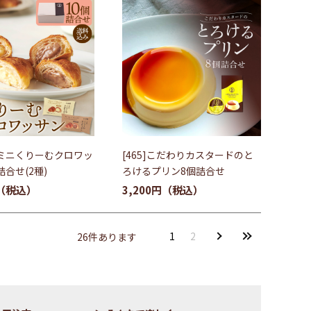
27]ミニくりーむクロワッ
[465]こだわりカスタードのと
詰合せ(2種)
ろけるプリン8個詰合せ
3,200円
1
2
26
件あります