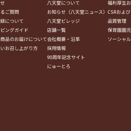
合せ
八天堂について
福利厚生お
あるご質問
お知らせ（八天堂ニュース）
CSRおよ
登録について
八天堂ビレッジ
品質管理
ッピングガイド
店舗一覧
保育園園児
・商品のお届けについて
会社概要・沿革
ソーシャル
しいお召し上がり方
採用情報
90周年記念サイト
にゅーとろ