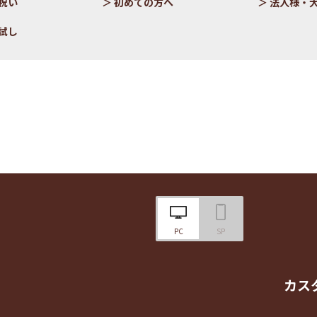
祝い
初めての方へ
法人様・
試し
PC
SP
カス