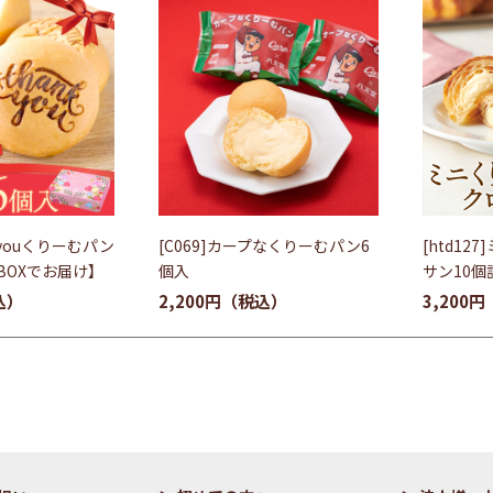
k youくりーむパン
[C069]カープなくりーむパン6
[htd1
BOXでお届け】
個入
サン10個
2,200円
3,200円