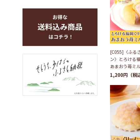
[C055]〈ふ
ン〉とろける
あまおう苺ミル
1,200円