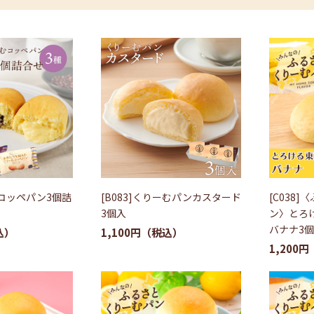
むコッペパン3個詰
[B083]くりーむパンカスタード
[C038
3個入
ン〉とろ
バナナ3
1,100円
1,200円