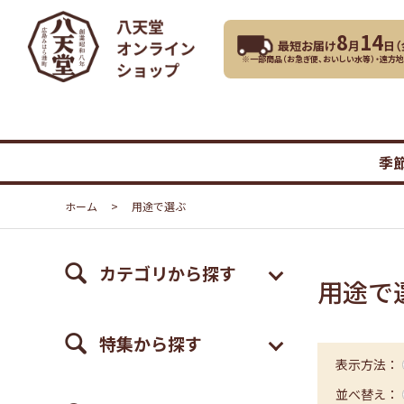
8
14
最短お届け
月
日（
※一部商品（お急ぎ便、おいしい水等）・遠方
季
ホーム
>
用途で選ぶ
カテゴリから探す
用途で
特集から探す
表示方法：
並べ替え：