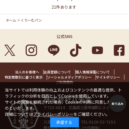
21
件あります
ホーム
>
くりーむパン
公式SNS
法人のお客様へ
会員登録について
個人情報保護について
特定商取引に基づく表示
ソーシャルメディアポリシー
サイトポリシー
ご利用規約
当サイトでは利用体験の向上およびコンテンツの最適な提供、ト
ラフィックの分析を目的としてCookieを使用しています。
株式会社八天堂
サイトの閲覧を継続された場合、Cookieの利用に同意したことも
絞り込み
〒723-0014 広島県三原市城町1-2-1 1階
のといたします。
詳細については
プライバシーポリシー
をご確認ください。
お問合せ
八天堂お客様相談室 TEL:
0120-52-7152
承諾する
受付時間 9:00-17:00（土日祝休）