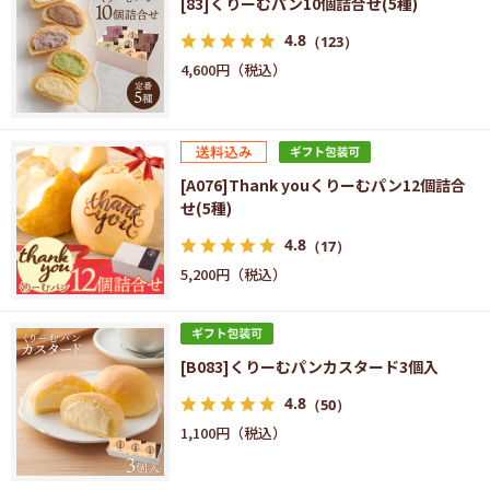
[83]くりーむパン10個詰合せ(5種)
4.8
（123）
4,600円
[A076]Thank youくりーむパン12個詰合
せ(5種)
4.8
（17）
5,200円
[B083]くりーむパンカスタード3個入
4.8
（50）
1,100円