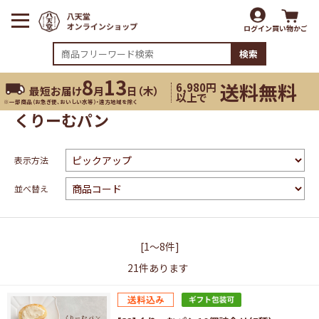
ログイン
買い物かご
検索
8
13
送料無料
6,980円
最短お届け
月
日（
木
）
以上で
※一部商品（お急ぎ便、おいしい水等）・遠方地域を除く
くりーむパン
表示方法
並べ替え
[1～8件]
21
件あります