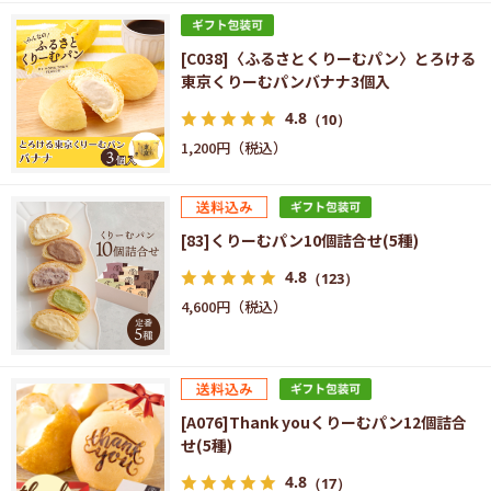
[C038]〈ふるさとくりーむパン〉とろける
東京くりーむパンバナナ3個入
4.8
（10）
1,200円
[83]くりーむパン10個詰合せ(5種)
4.8
（123）
4,600円
[A076]Thank youくりーむパン12個詰合
せ(5種)
4.8
（17）