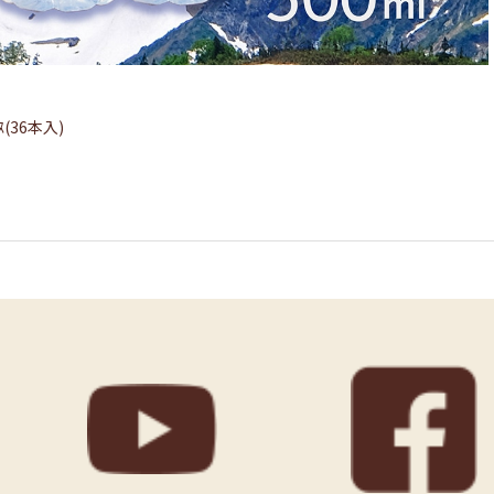
ｽ(36本入)