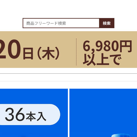
検索
20
6,980円
日（
木
）
以上で