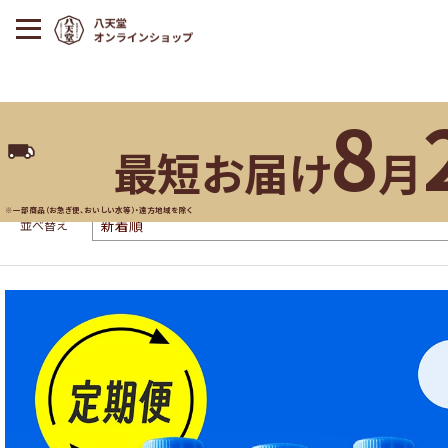
8
最短お届け
月
おいしい水
※一部商品（お急ぎ便、おいしい水等）・遠方地域を除く
並べ替え