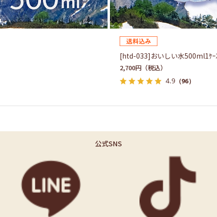
[htd-033]おいしい水500ml1ｹｰ
2,700円
4.9
（96）
公式SNS