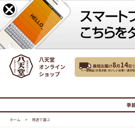
8
14
最短お届け
月
日（
※一部商品（お急ぎ便、おいしい水等）・遠方
季
ホーム
>
用途で選ぶ