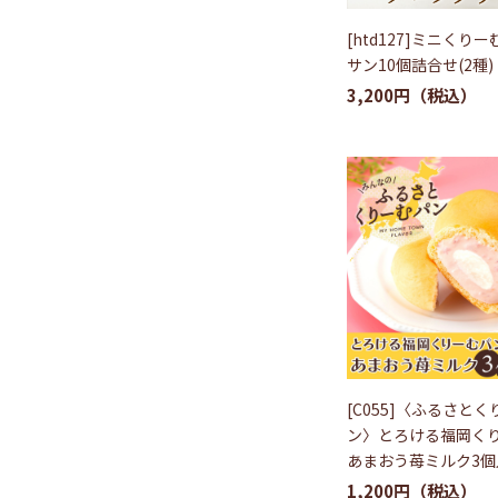
[htd127]ミニくり
サン10個詰合せ(2種)
3,200円
[C055]〈ふるさと
ン〉とろける福岡く
あまおう苺ミルク3個
1,200円