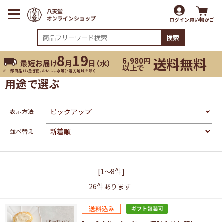
ログイン
買い物かご
検索
8
19
送料無料
6,980円
最短お届け
月
日（
水
）
以上で
※一部商品（お急ぎ便、おいしい水等）・遠方地域を除く
用途で選ぶ
表示方法
並べ替え
[1～8件]
26
件あります