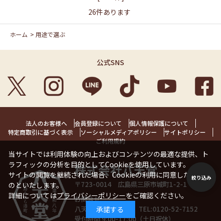
26
件あります
ホーム
>
用途で選ぶ
公式SNS
法人のお客様へ
会員登録について
個人情報保護について
特定商取引に基づく表示
ソーシャルメディアポリシー
サイトポリシー
ご利用規約
当サイトでは利用体験の向上およびコンテンツの最適な提供、ト
ラフィックの分析を目的としてCookieを使用しています。
株式会社八天堂
サイトの閲覧を継続された場合、Cookieの利用に同意したことも
絞り込み
〒723-0014 広島県三原市城町1-2-1 1階
のといたします。
詳細については
プライバシーポリシー
をご確認ください。
お問合せ
八天堂お客様相談室 TEL:
0120-52-7152
承諾する
受付時間 9:00-17:00（土日祝休）