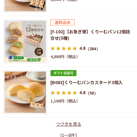
[f-102]【お急ぎ便】くりーむパン12個詰
合せ(5種)
4.8
（284）
4,800円
[B083]くりーむパンカスタード3個入
4.8
（50）
1,100円
つづきを見る
[1～8件]