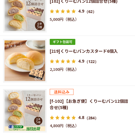
[102]くりーむパン12個詰合せ(5種)
4.9
（62）
5,000円
[219]くりーむパンカスタード6個入
4.9
（122）
2,100円
[f-102]【お急ぎ便】くりーむパン12個詰
合せ(5種)
4.8
（284）
4,800円