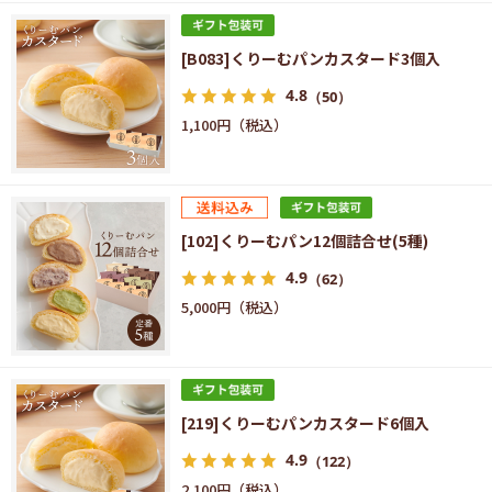
[B083]くりーむパンカスタード3個入
4.8
（50）
1,100円
[102]くりーむパン12個詰合せ(5種)
4.9
（62）
5,000円
[219]くりーむパンカスタード6個入
4.9
（122）
2,100円