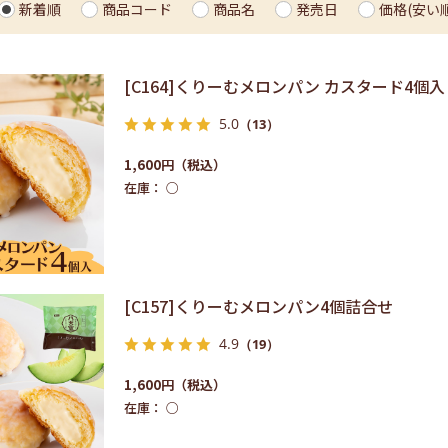
新着順
商品コード
商品名
発売日
価格(安い順
[C164]くりーむメロンパン カスタード4個入
5.0
（13）
1,600円
在庫：
○
[C157]くりーむメロンパン4個詰合せ
4.9
（19）
1,600円
在庫：
○