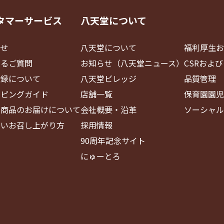
タマーサービス
八天堂について
合せ
八天堂について
福利厚生お
あるご質問
お知らせ（八天堂ニュース）
CSRおよ
登録について
八天堂ビレッジ
品質管理
ッピングガイド
店舗一覧
保育園園児
・商品のお届けについて
会社概要・沿革
ソーシャル
しいお召し上がり方
採用情報
90周年記念サイト
にゅーとろ