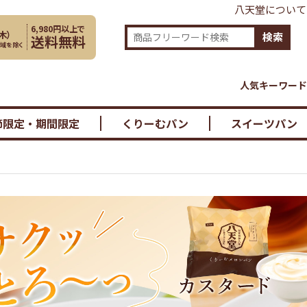
八天堂について
6,980円以上で
木
）
検索
送料無料
地域を除く
人気キーワード
節限定・期間限定
くりーむパン
スイーツパン