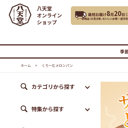
8
20
最短お届け
月
日（
※一部商品（お急ぎ便、おいしい水等）・遠方
季
ホーム
>
くりーむメロンパン
カテゴリから探す
特集から探す