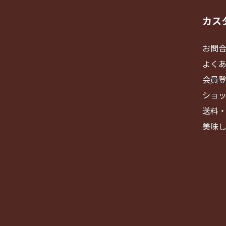
カス
お問
よく
会員
ショ
送料
美味