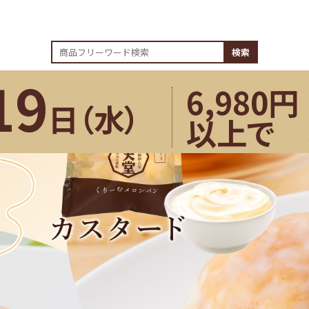
検索
19
6,980円
日（
水
）
以上で