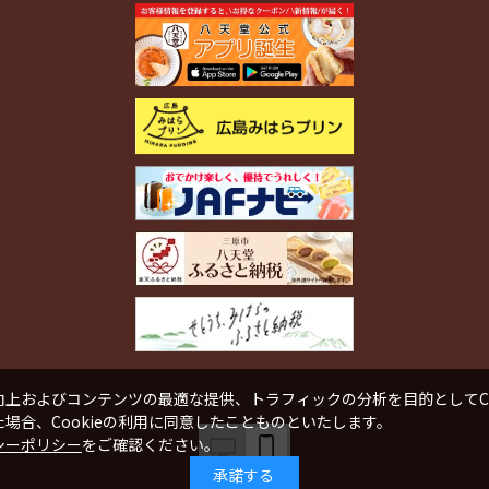
上およびコンテンツの最適な提供、トラフィックの分析を目的としてCo
場合、Cookieの利用に同意したことものといたします。
シーポリシー
をご確認ください。
承諾する
PC
SP