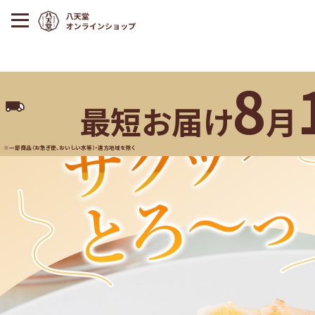
8
最短お届け
月
※一部商品（お急ぎ便、おいしい水等）・遠方地域を除く