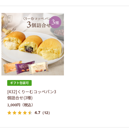
[432]くりーむコッペパン3
個詰合せ(3種)
1,000円
4.7
（12）