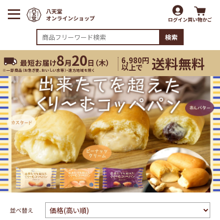
ログイン
買い物かご
検索
8
20
送料無料
6,980円
最短お届け
月
日（
木
）
以上で
※一部商品（お急ぎ便、おいしい水等）・遠方地域を除く
並べ替え