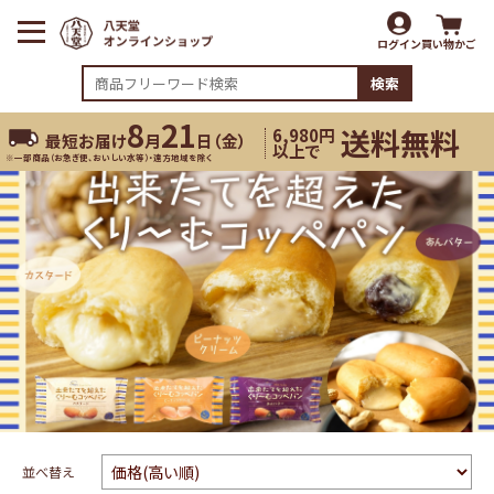
ログイン
買い物かご
検索
8
21
送料無料
6,980円
最短お届け
月
日（
金
）
以上で
※一部商品（お急ぎ便、おいしい水等）・遠方地域を除く
並べ替え