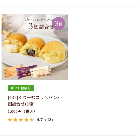
[432]くりーむコッペパン3
個詰合せ(3種)
1,000円
4.7
（12）