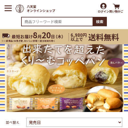
ログイン
買い物かご
検索
8
20
送料無料
6,980円
最短お届け
月
日（
木
）
以上で
※一部商品（お急ぎ便、おいしい水等）・遠方地域を除く
並べ替え