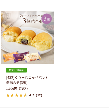
[432]くりーむコッペパン3
個詰合せ(3種)
1,000円
4.7
（12）