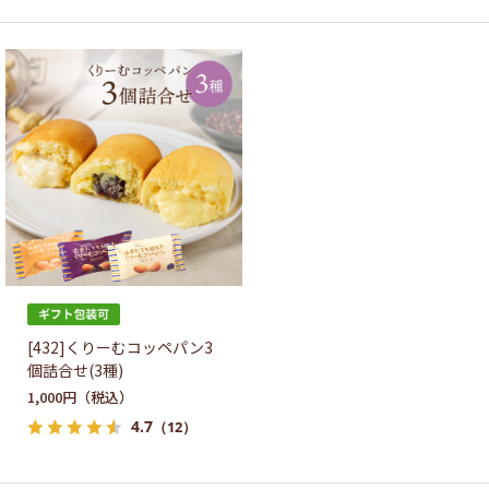
[432]くりーむコッペパン3
個詰合せ(3種)
1,000円
4.7
（12）