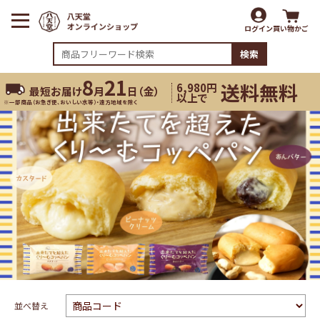
ログイン
買い物かご
検索
8
21
送料無料
6,980円
最短お届け
月
日（
金
）
以上で
※一部商品（お急ぎ便、おいしい水等）・遠方地域を除く
並べ替え