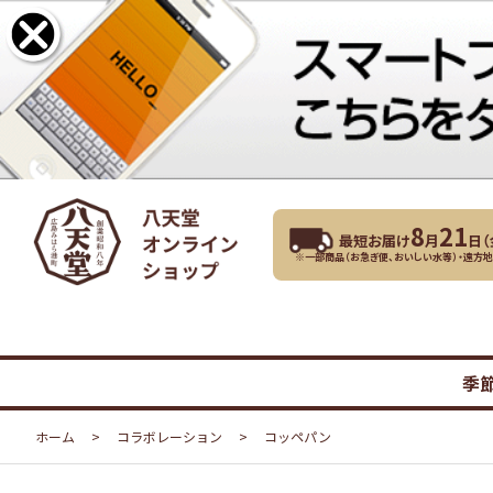
8
21
最短お届け
月
日（
※一部商品（お急ぎ便、おいしい水等）・遠方
季
ホーム
>
コラボレーション
>
コッペパン