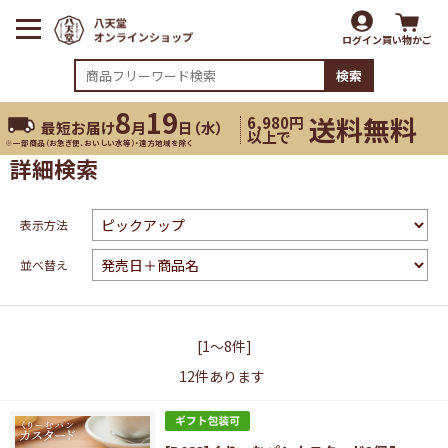
ログイン
買い物かご
検索
8
19
送料無料
6,980円
最短お届け
月
日（
水
）
以上で
※一部商品（お急ぎ便、おいしい水等）・遠方地域を除く
詳細検索
表示方法
並べ替え
[1～8件]
12
件あります