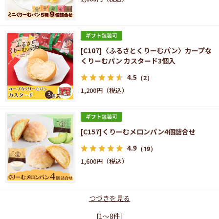
[C107]〈ふるさとくりーむパン〉カープな
くりーむパン カスタード3個入
4.5
（2）
1,200円
[C157]くりーむメロンパン4個詰合せ
4.9
（19）
1,600円
つづきを見る
[1～8件]