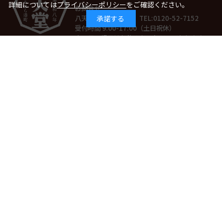
詳細については
プライバシーポリシー
をご確認ください。
お問合せ
八天堂お客様相談室 TEL:
0120-52-7152
承諾する
受付時間 9:00-17:00（土日祝休）
土・日・祝日はお休みをいただいております。
受付状況により、電話がつながりにくいこともありますので、予めご了承くだ
さい。
万一品質に不都合がございましたら、現品とパッケージを保管の上でお問合せ
ください。
関連コンテンツ