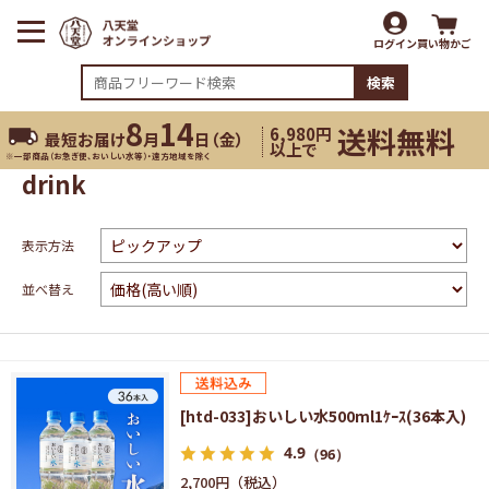
ログイン
買い物かご
検索
8
14
送料無料
6,980円
最短お届け
月
日（
金
）
以上で
※一部商品（お急ぎ便、おいしい水等）・遠方地域を除く
drink
表示方法
並べ替え
[htd-033]おいしい水500ml1ｹｰｽ(36本入)
4.9
（96）
2,700円