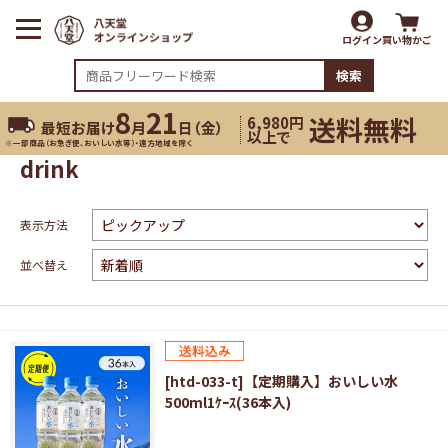
ログイン
買い物かご
検索
8
21
送料無料
6,980円
最短お届け
月
日（
金
）
以上で
※一部商品（お急ぎ便、おいしい水等）・遠方地域を除く
drink
表示方法
並べ替え
[htd-033-t]【定期購入】おいしい水
500ml1ｹｰｽ(36本入)