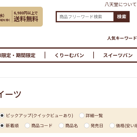
八天堂について
6,980円以上で
水
）
検索
送料無料
地域を除く
人気キーワード
節限定・期間限定
くりーむパン
スイーツパン
イーツ
ピックアップ(クイックビューあり)
詳細一覧
新着順
商品コード
商品名
発売日
価格(安い順