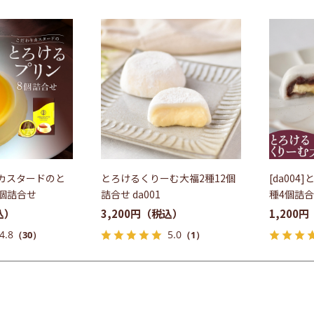
りカスタードのと
とろけるくりーむ大福2種12個
[da00
個詰合せ
詰合せ da001
種4個詰
3,200円
1,200円
4.8
5.0
（30）
（1）