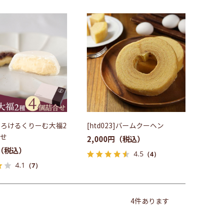
4]とろけるくりーむ大福2
[htd023]バームクーヘン
合せ
2,000円
4.5
（4）
4.1
（7）
4
件あります