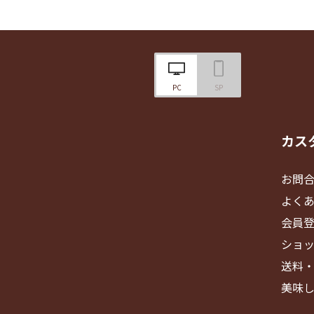
PC
SP
カス
お問
よく
会員
ショ
送料
美味