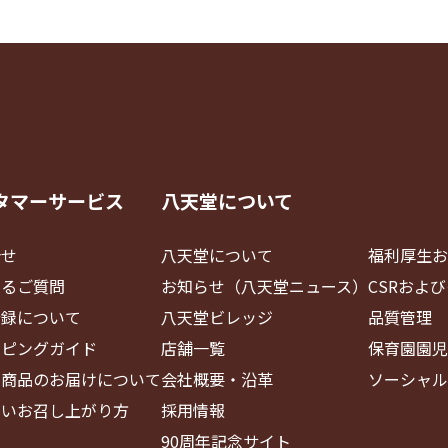
タマーサービス
八天堂について
合せ
八天堂について
福利厚生お
あるご質問
お知らせ（八天堂ニュース）
CSRおよ
登録について
八天堂ビレッジ
品質管理
ッピングガイド
店舗一覧
保育園園児
・商品のお届けについて
会社概要・沿革
ソーシャル
しいお召し上がり方
採用情報
90周年記念サイト