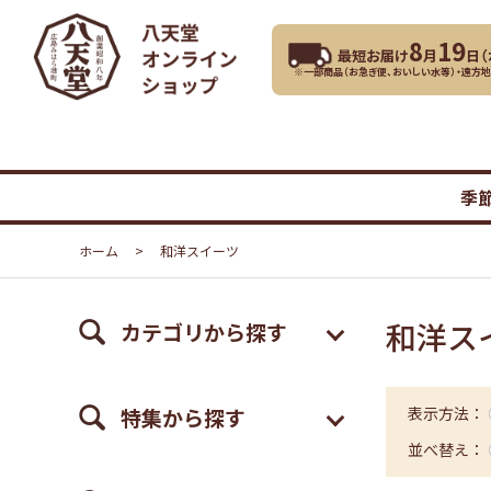
8
19
最短お届け
月
日（
※一部商品（お急ぎ便、おいしい水等）・遠方
季
ホーム
>
和洋スイーツ
和洋ス
カテゴリから探す
特集から探す
表示方法：
並べ替え：