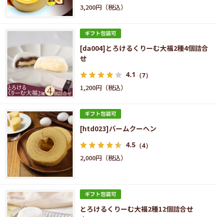
3,200円
[da004]とろけるくりーむ大福2種4個詰合
せ
4.1
（7）
1,200円
[htd023]バームクーヘン
4.5
（4）
2,000円
とろけるくりーむ大福2種12個詰合せ