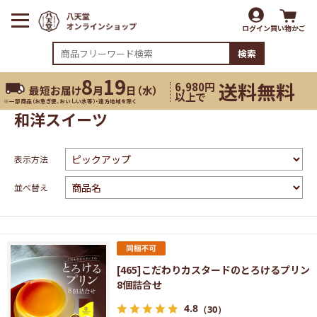
ログイン
買い物かご
検索
8
19
送料無料
6,980円
最短お届け
月
日（
水
）
以上で
※一部商品（お急ぎ便、おいしい水等）・遠方地域を除く
和洋スイーツ
表示方法
並べ替え
[465]こだわりカスタードのとろけるプリン
8個詰合せ
4.8
（30）