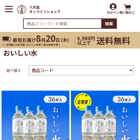
ログイン
買い物かご
検索
8
20
送料無料
6,980円
最短お届け
月
日（
木
）
以上で
※一部商品（お急ぎ便、おいしい水等）・遠方地域を除く
おいしい水
並べ替え