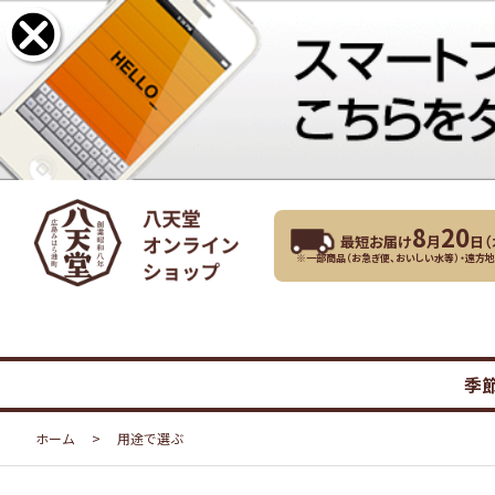
8
20
最短お届け
月
日（
※一部商品（お急ぎ便、おいしい水等）・遠方
季
ホーム
>
用途で選ぶ