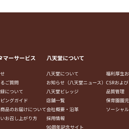
タマーサービス
八天堂について
合せ
八天堂について
福利厚生お
あるご質問
お知らせ（八天堂ニュース）
CSRおよ
登録について
八天堂ビレッジ
品質管理
ッピングガイド
店舗一覧
保育園園児
・商品のお届けについて
会社概要・沿革
ソーシャル
しいお召し上がり方
採用情報
90周年記念サイト