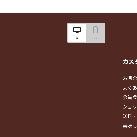
PC
SP
カス
お問
よく
会員
ショ
送料
美味