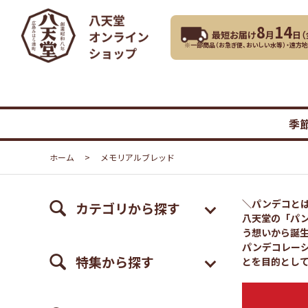
8
14
最短お届け
月
日（
※一部商品（お急ぎ便、おいしい水等）・遠方
季
ホーム
>
メモリアルブレッド
＼パンデコと
カテゴリから探す
八天堂の「パ
う想いから誕
パンデコレー
特集から探す
とを目的とし