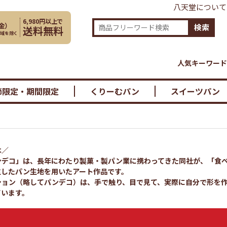
八天堂について
6,980円以上で
金
）
検索
送料無料
地域を除く
人気キーワード
節限定・期間限定
くりーむパン
スイーツパン
は／
ンデコ」は、長年にわたり製菓・製パン業に携わってきた同社が、「食
生したパン生地を用いたアート作品です。
ション（略してパンデコ）は、手で触り、目で見て、実際に自分で形を
ています。