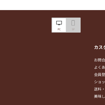
PC
SP
カス
お問
よく
会員
ショ
送料
美味