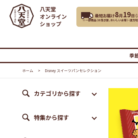
8
19
最短お届け
月
日（
※一部商品（お急ぎ便、おいしい水等）・遠方
季
ホーム
>
Disney スイーツパンセレクション
カテゴリから探す
特集から探す