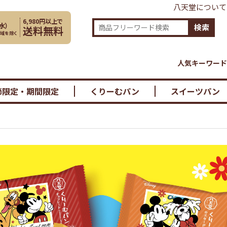
八天堂について
6,980円以上で
水
）
検索
送料無料
地域を除く
人気キーワード
節限定・期間限定
くりーむパン
スイーツパン