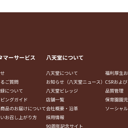
タマーサービス
八天堂について
合せ
八天堂について
福利厚生お
あるご質問
お知らせ（八天堂ニュース）
CSRおよ
登録について
八天堂ビレッジ
品質管理
ッピングガイド
店舗一覧
保育園園児
・商品のお届けについて
会社概要・沿革
ソーシャル
しいお召し上がり方
採用情報
90周年記念サイト