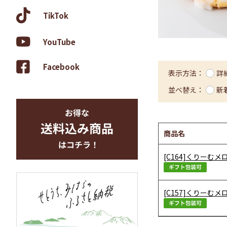
TikTok
YouTube
Facebook
表示方法：
詳
並べ替え：
新
商品名
[C164]くりーむ
[C157]くりーむ