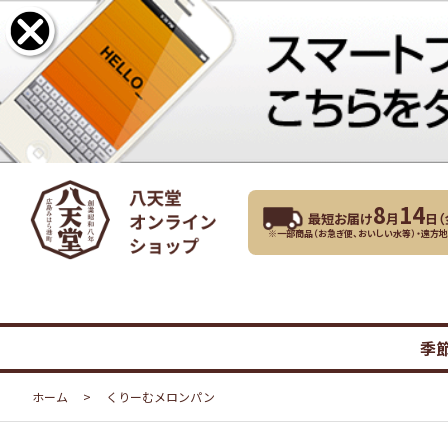
8
14
最短お届け
月
日（
※一部商品（お急ぎ便、おいしい水等）・遠方
季
ホーム
>
くりーむメロンパン