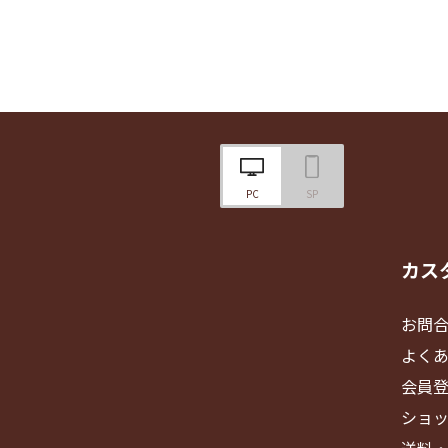
PC
SP
カス
お問
よく
会員
ショ
送料