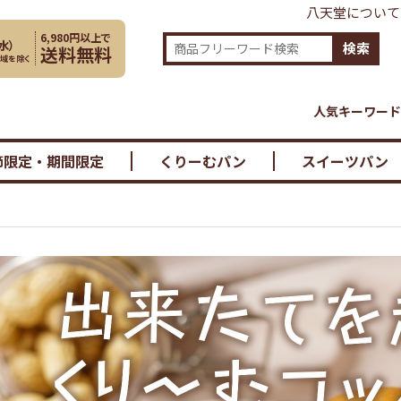
八天堂について
6,980円以上で
水
）
検索
送料無料
地域を除く
人気キーワード
節限定・期間限定
くりーむパン
スイーツパン