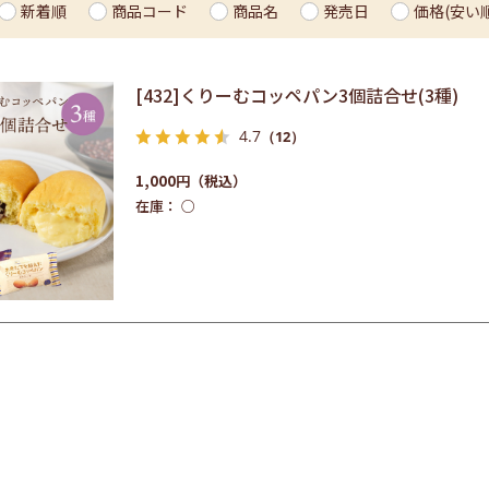
新着順
商品コード
商品名
発売日
価格(安い順
[432]くりーむコッペパン3個詰合せ(3種)
4.7
（12）
1,000円
在庫：
○