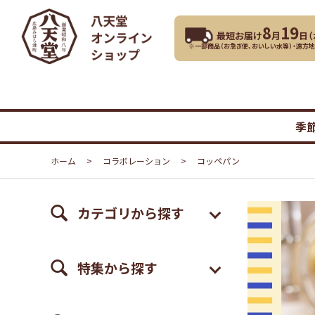
8
19
最短お届け
月
日（
※一部商品（お急ぎ便、おいしい水等）・遠方
季
ホーム
>
コラボレーション
>
コッペパン
カテゴリから探す
特集から探す