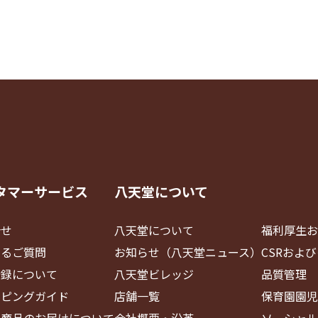
タマーサービス
八天堂について
合せ
八天堂について
福利厚生お
あるご質問
お知らせ（八天堂ニュース）
CSRおよ
登録について
八天堂ビレッジ
品質管理
ッピングガイド
店舗一覧
保育園園児
・商品のお届けについて
会社概要・沿革
ソーシャル