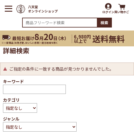
ログイン
買い物かご
検索
8
20
送料無料
6,980円
最短お届け
月
日（
木
）
以上で
※一部商品（お急ぎ便、おいしい水等）・遠方地域を除く
詳細検索
ご指定の条件に一致する商品が見つかりませんでした。
キーワード
カテゴリ
ジャンル