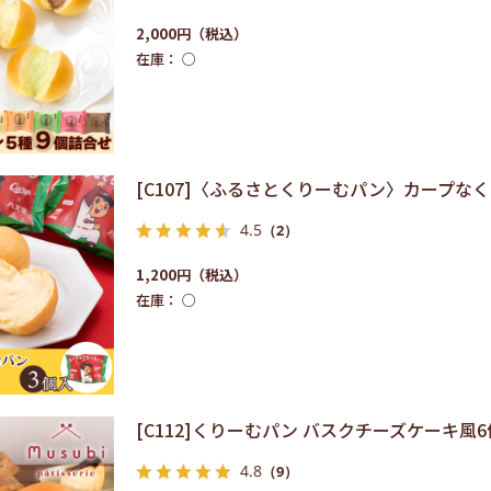
2,000円
在庫：
○
[C107]〈ふるさとくりーむパン〉カープな
4.5
（2）
1,200円
在庫：
○
[C112]くりーむパン バスクチーズケーキ風
4.8
（9）