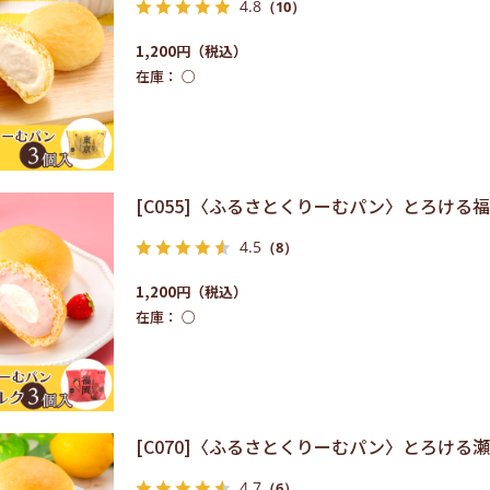
4.8
（10）
1,200円
在庫：
○
[C055]〈ふるさとくりーむパン〉とろけ
4.5
（8）
1,200円
在庫：
○
[C070]〈ふるさとくりーむパン〉とろける
4.7
（6）