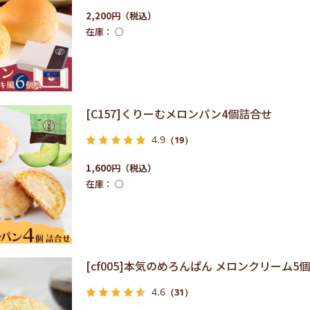
2,200円
在庫：
○
[C157]くりーむメロンパン4個詰合せ
4.9
（19）
1,600円
在庫：
○
[cf005]本気のめろんぱん メロンクリーム5
4.6
（31）