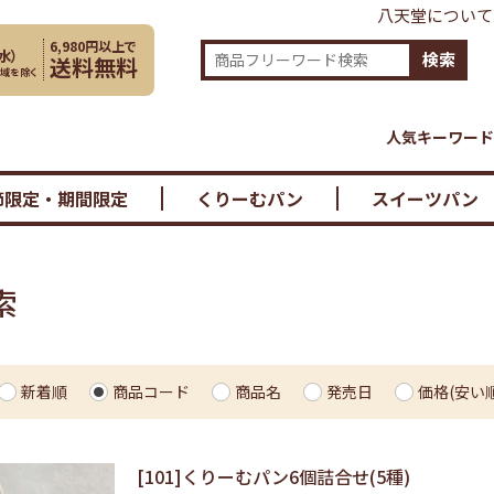
八天堂について
6,980円以上で
水
）
検索
送料無料
地域を除く
人気キーワード
節限定・期間限定
くりーむパン
スイーツパン
索
新着順
商品コード
商品名
発売日
価格(安い順
[101]くりーむパン6個詰合せ(5種)