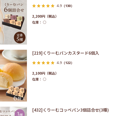
4.9
（130）
2,200円
在庫：
○
[219]くりーむパンカスタード6個入
4.9
（122）
2,100円
在庫：
○
[432]くりーむコッペパン3個詰合せ(3種)