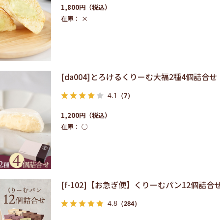
1,800円
在庫：
×
[da004]とろけるくりーむ大福2種4個詰合せ
4.1
（7）
1,200円
在庫：
○
[f-102]【お急ぎ便】くりーむパン12個詰合せ
4.8
（284）