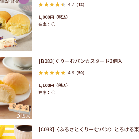
4.7
（12）
1,000円
在庫：
○
[B083]くりーむパンカスタード3個入
4.8
（50）
1,100円
在庫：
○
[C038]〈ふるさとくりーむパン〉とろける