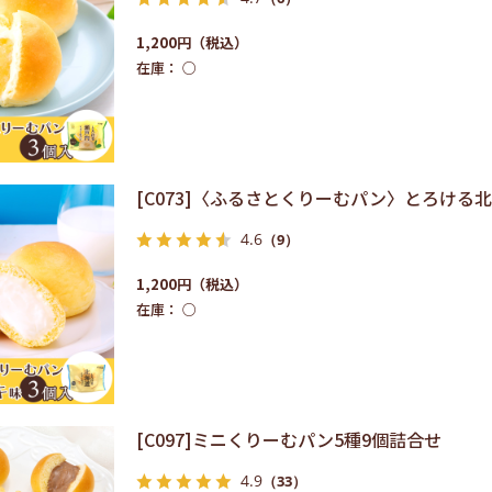
1,200円
在庫：
○
[C073]〈ふるさとくりーむパン〉とろけ
4.6
（9）
1,200円
在庫：
○
[C097]ミニくりーむパン5種9個詰合せ
4.9
（33）