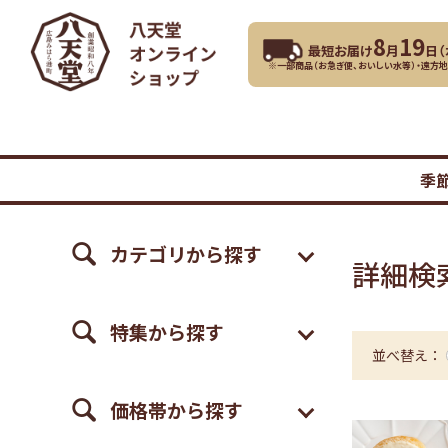
8
19
最短お届け
月
日（
※一部商品（お急ぎ便、おいしい水等）・遠方
季
カテゴリから探す
詳細検
特集から探す
並べ替え：
価格帯から探す