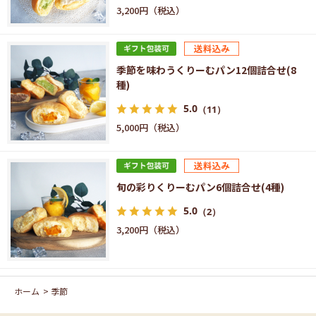
3,200円
季節を味わうくりーむパン12個詰合せ(8
種)
5.0
（11）
5,000円
旬の彩りくりーむパン6個詰合せ(4種)
5.0
（2）
3,200円
ホーム
>
季節