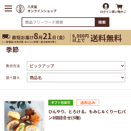
ログイン
買い物かご
検索
8
21
送料無料
6,980円
最短お届け
月
日（
金
）
以上で
※一部商品（お急ぎ便、おいしい水等）・遠方地域を除く
季節
表示方法
並べ替え
ひんやり、とろける。もみじ＆くりーむパ
ン8個詰合せ(5種)