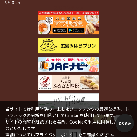
ください。
関連コンテンツ
当サイトでは利用体験の向上およびコンテンツの最適な提供、ト
ラフィックの分析を目的としてCookieを使用しています。
日本語
English
©HATTENDO Co., Ltd.
サイトの閲覧を継続された場合、Cookieの利用に同意したことも
絞り込み
のといたします。
詳細については
プライバシーポリシー
をご確認ください。