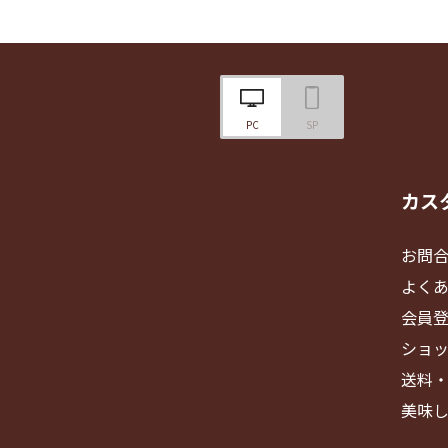
PC
SP
カス
お問
よく
会員
ショ
送料
美味