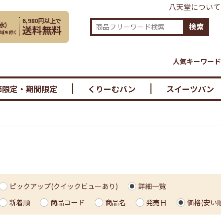
八天堂について
6,980円以上で
水
）
検索
送料無料
地域を除く
人気キーワード
節限定・期間限定
くりーむパン
スイーツパン
ピックアップ(クイックビューあり)
詳細一覧
新着順
商品コード
商品名
発売日
価格(安い順