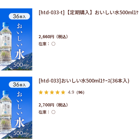
[htd-033-t]【定期購入】おいしい水500ml1ｹ
2,660円
在庫：
○
[htd-033]おいしい水500ml1ｹｰｽ(36本入)
4.9
（96）
2,700円
在庫：
○