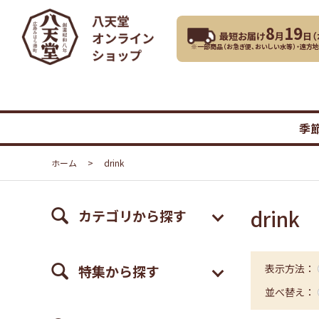
8
19
最短お届け
月
日（
※一部商品（お急ぎ便、おいしい水等）・遠方
季
ホーム
>
drink
drink
カテゴリから探す
特集から探す
表示方法：
並べ替え：