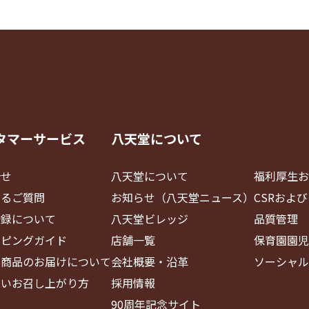
タマーサービス
八天堂について
合せ
八天堂について
福利厚生お
あるご質問
お知らせ（八天堂ニュース）
CSRおよ
登録について
八天堂ビレッジ
品質管理
ッピングガイド
店舗一覧
保育園園児
・商品のお届けについて
会社概要・沿革
ソーシャル
しいお召し上がり方
採用情報
90周年記念サイト