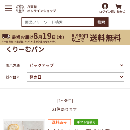
ログイン
買い物かご
検索
8
19
送料無料
6,980円
最短お届け
月
日（
水
）
以上で
※一部商品（お急ぎ便、おいしい水等）・遠方地域を除く
くりーむパン
表示方法
並べ替え
[1～8件]
21
件あります