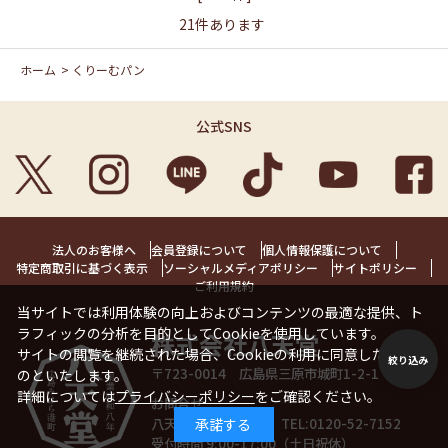
21
件あります
ホーム
>
くりーむパン
公式SNS
法人のお客様へ
会員登録について
個人情報保護について
特定商取引に基づく表示
ソーシャルメディアポリシー
サイトポリシー
ご利用規約
当サイトでは利用体験の向上およびコンテンツの最適な提供、ト
ラフィックの分析を目的としてCookieを使用しています。
株式会社八天堂
サイトの閲覧を継続された場合、Cookieの利用に同意したことも
絞り込み
〒723-0014 広島県三原市城町1-2-1 1階
のといたします。
詳細については
プライバシーポリシー
をご確認ください。
お問合せ
八天堂お客様相談室 TEL:
0120-52-7152
承諾する
受付時間 9:00-17:00（土日祝休）