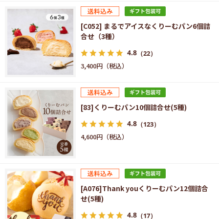
[C052] まるでアイスなくりーむパン6個詰
合せ（3種）
4.8
（22）
3,400円
[83]くりーむパン10個詰合せ(5種)
4.8
（123）
4,600円
[A076]Thank youくりーむパン12個詰合
せ(5種)
4.8
（17）