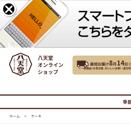
8
14
最短お届け
月
日（
※一部商品（お急ぎ便、おいしい水等）・遠方
季
ホーム
>
ケーキ