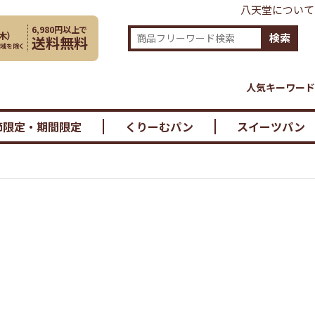
八天堂について
6,980円以上で
木
）
検索
送料無料
地域を除く
人気キーワード
節限定・期間限定
くりーむパン
スイーツパン