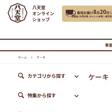
8
20
最短お届け
月
日（
※一部商品（お急ぎ便、おいしい水等）・遠方
季
ホーム
>
ケーキ
ケーキ
カテゴリから探す
特集から探す