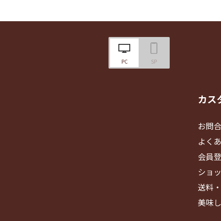
PC
SP
カス
お問
よく
会員
ショ
送料
美味