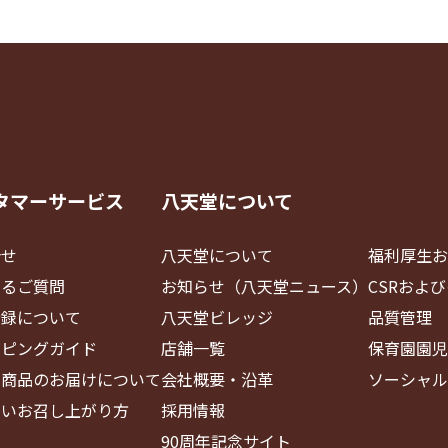
タマーサービス
八天堂について
合せ
八天堂について
福利厚生お
あるご質問
お知らせ（八天堂ニュース）
CSRおよ
登録について
八天堂ビレッジ
品質管理
ッピングガイド
店舗一覧
保育園園児
・商品のお届けについて
会社概要・沿革
ソーシャル
しいお召し上がり方
採用情報
90周年記念サイト