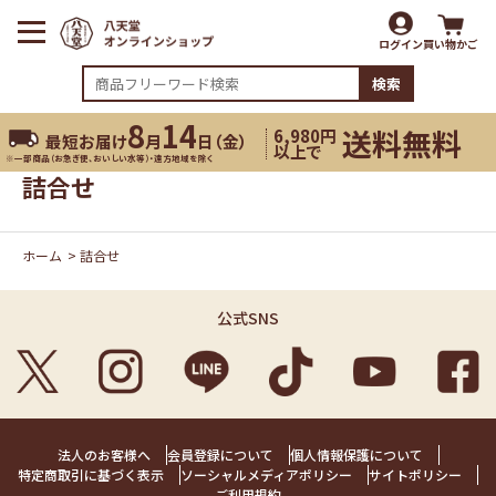
ログイン
買い物かご
検索
8
14
送料無料
6,980円
最短お届け
月
日（
金
）
以上で
※一部商品（お急ぎ便、おいしい水等）・遠方地域を除く
詰合せ
ホーム
>
詰合せ
公式SNS
法人のお客様へ
会員登録について
個人情報保護について
特定商取引に基づく表示
ソーシャルメディアポリシー
サイトポリシー
ご利用規約