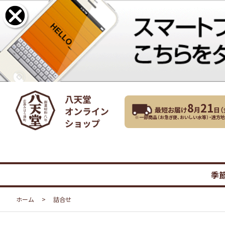
8
21
最短お届け
月
日（
※一部商品（お急ぎ便、おいしい水等）・遠方
季
ホーム
>
詰合せ