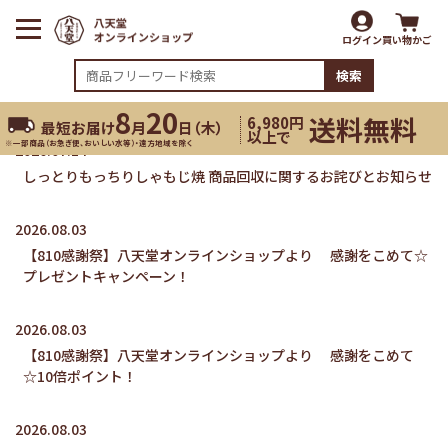
ログイン
買い物かご
検索
8
20
送料無料
6,980円
最短お届け
月
日（
木
）
以上で
※一部商品（お急ぎ便、おいしい水等）・遠方地域を除く
2026.07.14
しっとりもっちりしゃもじ焼 商品回収に関するお詫びとお知らせ
2026.08.03
【810感謝祭】八天堂オンラインショップより 感謝をこめて☆
プレゼントキャンペーン！
2026.08.03
【810感謝祭】八天堂オンラインショップより 感謝をこめて
☆10倍ポイント！
2026.08.03