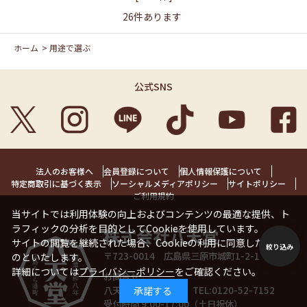
26
件あります
ホーム
>
用途で選ぶ
公式SNS
法人のお客様へ
会員登録について
個人情報保護について
特定商取引に基づく表示
ソーシャルメディアポリシー
サイトポリシー
ご利用規約
当サイトでは利用体験の向上およびコンテンツの最適な提供、ト
ラフィックの分析を目的としてCookieを使用しています。
株式会社八天堂
サイトの閲覧を継続された場合、Cookieの利用に同意したことも
絞り込み
〒723-0014 広島県三原市城町1-2-1 1階
のといたします。
詳細については
プライバシーポリシー
をご確認ください。
お問合せ
八天堂お客様相談室 TEL:
0120-52-7152
承諾する
受付時間 9:00-17:00（土日祝休）