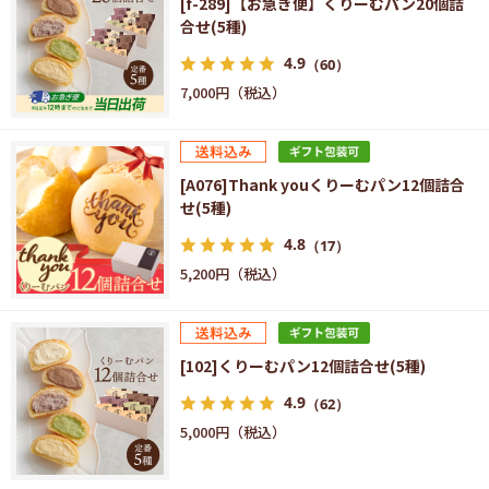
[f-289]【お急ぎ便】くりーむパン20個詰
合せ(5種)
4.9
（60）
7,000円
[A076]Thank youくりーむパン12個詰合
せ(5種)
4.8
（17）
5,200円
[102]くりーむパン12個詰合せ(5種)
4.9
（62）
5,000円