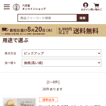
ログイン
買い物かご
検索
8
20
送料無料
6,980円
最短お届け
月
日（
木
）
以上で
※一部商品（お急ぎ便、おいしい水等）・遠方地域を除く
用途で選ぶ
表示方法
並べ替え
[1～8件]
26
件あります