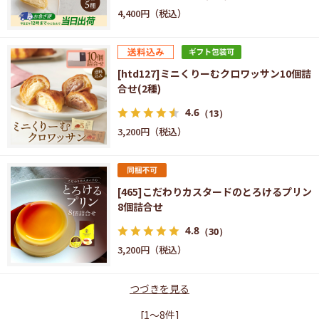
4,400円
[htd127]ミニくりーむクロワッサン10個詰
合せ(2種)
4.6
（13）
3,200円
[465]こだわりカスタードのとろけるプリン
8個詰合せ
4.8
（30）
3,200円
つづきを見る
[1～8件]