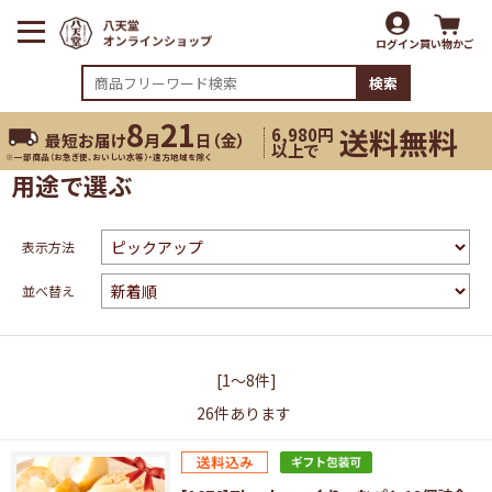
ログイン
買い物かご
検索
8
21
送料無料
6,980円
最短お届け
月
日（
金
）
以上で
※一部商品（お急ぎ便、おいしい水等）・遠方地域を除く
用途で選ぶ
表示方法
並べ替え
[1～8件]
26
件あります