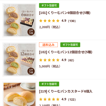
[101]くりーむパン6個詰合せ(5種)
4.9
（130）
2,200円
[102]くりーむパン12個詰合せ(5種)
4.9
（62）
5,000円
[219]くりーむパンカスタード6個入
4.9
（122）
2,100円