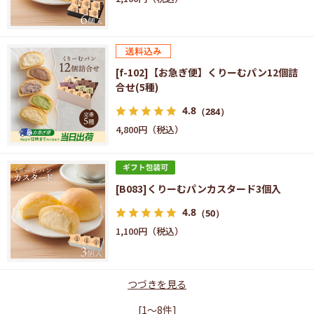
[f-102]【お急ぎ便】くりーむパン12個詰
合せ(5種)
4.8
（284）
4,800円
[B083]くりーむパンカスタード3個入
4.8
（50）
1,100円
つづきを見る
[1～8件]