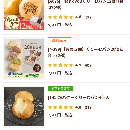
[A076]Thank youくりーむパン12個詰合
せ(5種)
4.8
（17）
5,200円
[f-289]【お急ぎ便】くりーむパン20個詰
合せ(5種)
4.9
（60）
7,000円
[141]塩バターくりーむパン6個入
4.8
（31）
2,200円