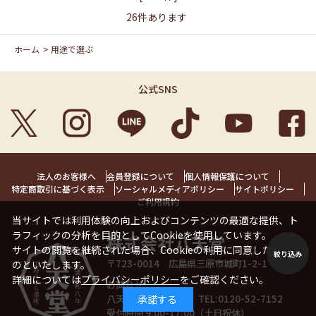
26
件あります
ホーム
>
用途で選ぶ
公式SNS
法人のお客様へ
会員登録について
個人情報保護について
特定商取引に基づく表示
ソーシャルメディアポリシー
サイトポリシー
ご利用規約
当サイトでは利用体験の向上およびコンテンツの最適な提供、ト
ラフィックの分析を目的としてCookieを使用しています。
株式会社八天堂
サイトの閲覧を継続された場合、Cookieの利用に同意したことも
絞り込み
〒723-0014 広島県三原市城町1-2-1 1階
のといたします。
詳細については
プライバシーポリシー
をご確認ください。
お問合せ
八天堂お客様相談室 TEL:
0120-52-7152
承諾する
受付時間 9:00-17:00（土日祝休）