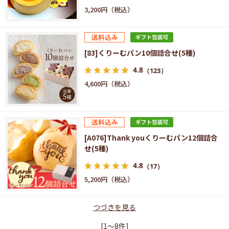
3,200円
[83]くりーむパン10個詰合せ(5種)
4.8
（123）
4,600円
[A076]Thank youくりーむパン12個詰合
せ(5種)
4.8
（17）
5,200円
つづきを見る
[1～8件]