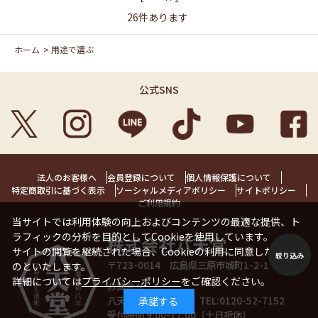
26
件あります
ホーム
>
用途で選ぶ
公式SNS
法人のお客様へ
会員登録について
個人情報保護について
特定商取引に基づく表示
ソーシャルメディアポリシー
サイトポリシー
ご利用規約
当サイトでは利用体験の向上およびコンテンツの最適な提供、ト
ラフィックの分析を目的としてCookieを使用しています。
株式会社八天堂
サイトの閲覧を継続された場合、Cookieの利用に同意したことも
絞り込み
〒723-0014 広島県三原市城町1-2-1 1階
のといたします。
詳細については
プライバシーポリシー
をご確認ください。
お問合せ
八天堂お客様相談室 TEL:
0120-52-7152
承諾する
受付時間 9:00-17:00（土日祝休）