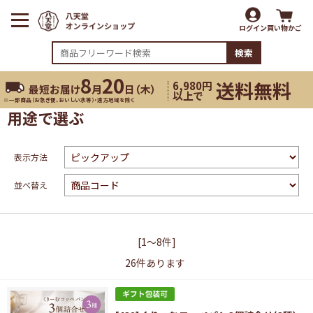
ログイン
買い物かご
検索
8
20
送料無料
6,980円
最短お届け
月
日（
木
）
以上で
※一部商品（お急ぎ便、おいしい水等）・遠方地域を除く
用途で選ぶ
表示方法
並べ替え
[1～8件]
26
件あります