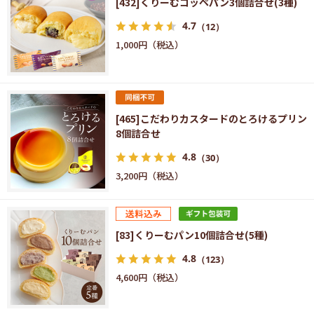
[432]くりーむコッペパン3個詰合せ(3種)
4.7
（12）
1,000円
[465]こだわりカスタードのとろけるプリン
8個詰合せ
4.8
（30）
3,200円
[83]くりーむパン10個詰合せ(5種)
4.8
（123）
4,600円