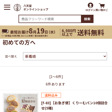
ログイン
買い物かご
検索
8
19
送料無料
6,980円
最短お届け
月
日（
水
）
以上で
※一部商品（お急ぎ便、おいしい水等）・遠方地域を除く
初めての方へ
並べ替え
[1～6件]
6
件あります
[f-83]【お急ぎ便】くりーむパン10個詰合
せ(5種)