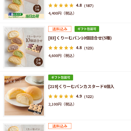
4.8
（187）
4,400円
[83]くりーむパン10個詰合せ(5種)
4.8
（123）
4,600円
[219]くりーむパンカスタード6個入
4.9
（122）
2,100円