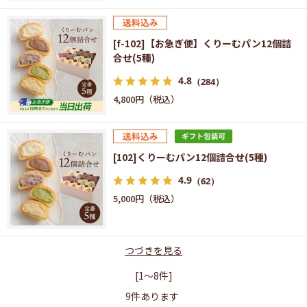
[f-102]【お急ぎ便】くりーむパン12個詰
合せ(5種)
4.8
（284）
4,800円
[102]くりーむパン12個詰合せ(5種)
4.9
（62）
5,000円
つづきを見る
[1～8件]
9
件あります