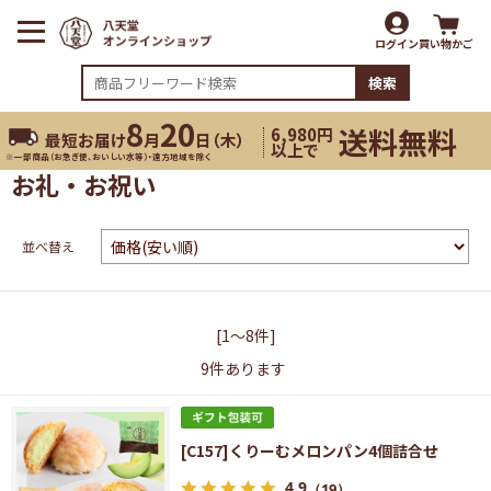
ログイン
買い物かご
検索
8
20
送料無料
6,980円
最短お届け
月
日（
木
）
以上で
※一部商品（お急ぎ便、おいしい水等）・遠方地域を除く
お礼・お祝い
並べ替え
[1～8件]
9
件あります
[C157]くりーむメロンパン4個詰合せ
4.9
（19）