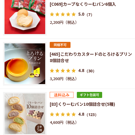
[C069]カープなくりーむパン6個入
5.0
（7）
2,200円
[465]こだわりカスタードのとろけるプリン
8個詰合せ
4.8
（30）
3,200円
[83]くりーむパン10個詰合せ(5種)
4.8
（123）
4,600円