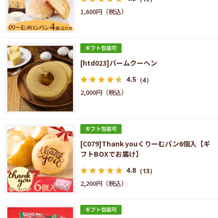
1,600円
[htd023]バームクーヘン
4.5
（4）
2,000円
[C079]Thank youくりーむパン6個入【ギ
フトBOXでお届け】
4.8
（13）
2,200円