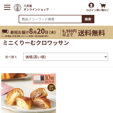
ログイン
買い物かご
検索
8
20
送料無料
6,980円
最短お届け
月
日（
木
）
以上で
※一部商品（お急ぎ便、おいしい水等）・遠方地域を除く
ミニくりーむクロワッサン
並べ替え