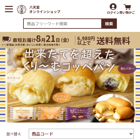
ログイン
買い物かご
検索
8
21
送料無料
6,980円
最短お届け
月
日（
金
）
以上で
※一部商品（お急ぎ便、おいしい水等）・遠方地域を除く
並べ替え