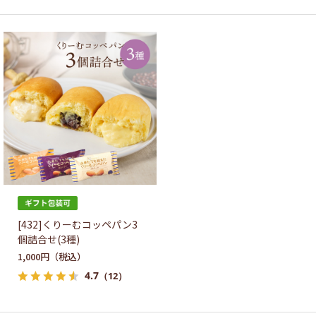
[432]くりーむコッペパン3
個詰合せ(3種)
1,000円
4.7
（12）