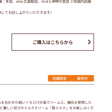
舗：本店、ekie 広島駅店、みはら神明の里店 ※他国内店舗
凍してお召し上がりいただきます）
ご購入はこちらから
店舗限定
販売中
ムを合わせた軽いくちどけの苺クリームと、練乳を使用した
さと優しい甘さのミルククリーム「苺ミルク」をお楽しみくだ