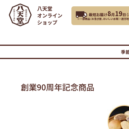
8
19
最短お届け
月
日（
※一部商品（お急ぎ便、おいしい水等）・遠方
季
創業90周年記念商品