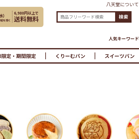
八天堂について
6,980円以上で
水
）
検索
送料無料
地域を除く
人気キーワード
節限定・期間限定
くりーむパン
スイーツパン