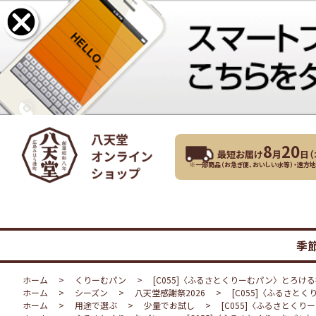
8
20
最短お届け
月
日（
※一部商品（お急ぎ便、おいしい水等）・遠方
季
ホーム
>
くりーむパン
>
[C055]〈ふるさとくりーむパン〉とろ
ホーム
>
シーズン
>
八天堂感謝祭2026
>
[C055]〈ふるさ
ホーム
>
用途で選ぶ
>
少量でお試し
>
[C055]〈ふるさとく